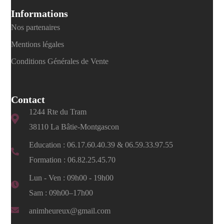
Informations
Nos partenaires
Mentions légales
Conditions Générales de Vente
Contact
1244 Rte du Tram
38110 La Bâtie-Montgascon
Education :
06.17.60.40.39
&
06.59.33.97.55
Formation :
06.82.25.45.70
Lun - Ven : 09h00 - 19h00
Sam : 09h00–17h00
animheureux@gmail.com