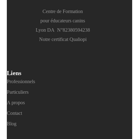
Centre de Formation
pour éducateurs canins
Lyon DA N°82380594238
Notre certificat Qualiopi
Liens
Professionnels
Particuliers
A propos
Contact
Blog