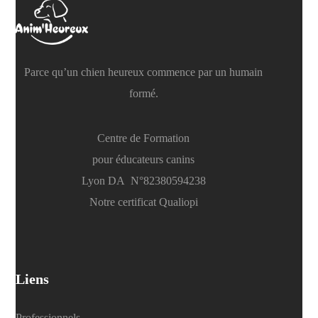
Parce qu’un chien heureux commence par un humain
formé.
Centre de Formation
pour éducateurs canins
Lyon DA N°82380594238
Notre certificat Qualiopi
Liens
Professionnels